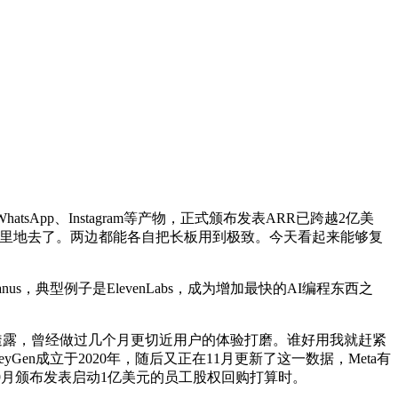
sApp、Instagram等产物，正式颁布发表ARR已跨越2亿美
跑出几里地去了。两边都能各自把长板用到极致。今天看起来能够复
us，典型例子是ElevenLabs，成为增加最快的AI编程东西之
士透露，曾经做过几个月更切近用户的体验打磨。谁好用我就赶紧
n成立于2020年，随后又正在11月更新了这一数据，Meta有
9月颁布发表启动1亿美元的员工股权回购打算时。