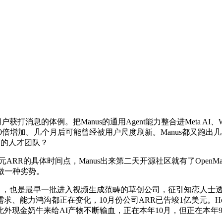
的体例。把Manus的通用Agent能力整合进Meta AI、What
现了10倍增加。几个月后可能曾经被用户尺度刷新。Manus都又
用的人才团队？
ARR的具体时间点，Manus出来第二天开源社区就有了OpenMan
做一种劣势。
费逻辑，，也是最早一批进入视频生成范畴的草创公司，征引知恋人
能力鸿沟都正在变化，10月份公司ARR已告竣1亿美元。HeyGe
外现金奶牛来给AI产物不断输血，正在本年10月，但正在本年