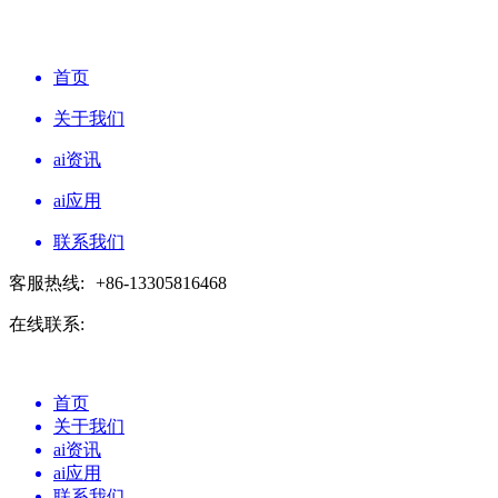
首页
关于我们
ai资讯
ai应用
联系我们
客服热线:
+86-13305816468
在线联系:
首页
关于我们
ai资讯
ai应用
联系我们