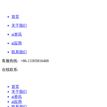
首页
关于我们
ai资讯
ai应用
联系我们
客服热线:
+86-13305816468
在线联系:
首页
关于我们
ai资讯
ai应用
联系我们