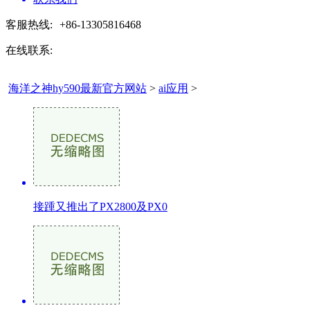
客服热线:
+86-13305816468
在线联系:
海洋之神hy590最新官方网站
>
ai应用
>
接踵又推出了PX2800及PX0